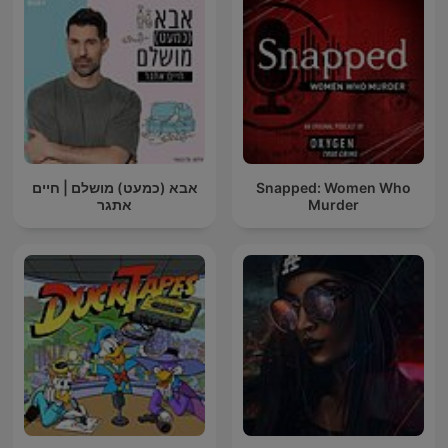
אבא (כמעט) מושלם | חיים
Snapped: Women Who
אתגר
Murder