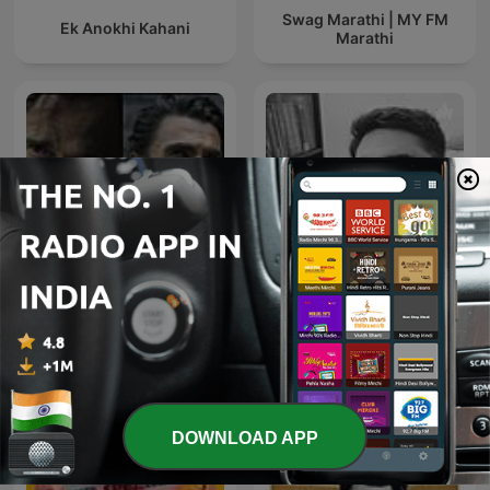
Swag Marathi | MY FM
Ek Anokhi Kahani
Marathi
Dhurandhar-Ghaayal hu
Geet Purane
isliye ghatak hu
DOWNLOAD APP