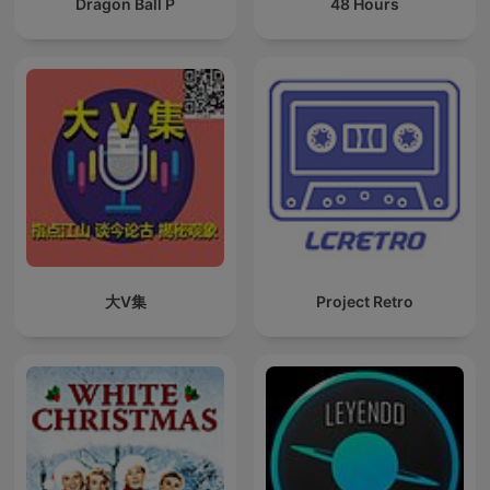
Dragon Ball P
48 Hours
大V集
Project Retro