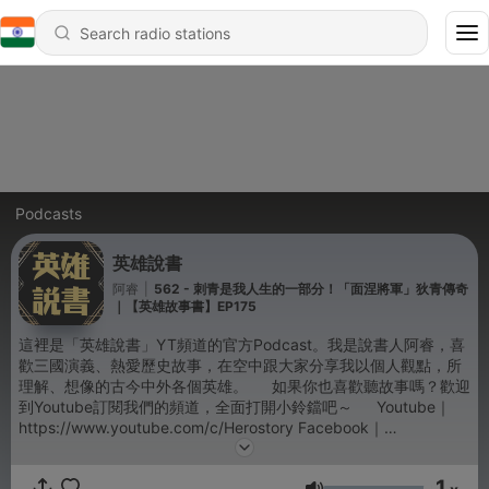
Podcasts
英雄說書
阿睿
|
562 - 刺青是我人生的一部分！「面涅將軍」狄青傳奇
｜【英雄故事書】EP175
這裡是「英雄說書」YT頻道的官方Podcast。我是說書人阿睿，喜
歡三國演義、熱愛歷史故事，在空中跟大家分享我以個人觀點，所
理解、想像的古今中外各個英雄。 如果你也喜歡聽故事嗎？歡迎
到Youtube訂閱我們的頻道，全面打開小鈴鐺吧～ Youtube｜
https://www.youtube.com/c/Herostory Facebook｜
https://www.facebook.com/herostorytw/ Threads｜
https://www.threads.com/@3draystory 業務合作信箱｜
1