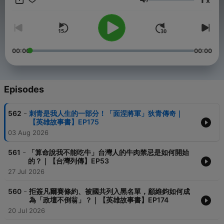
x
herostory.tw@gmail.com -- Hosting provided by
SoundOn
Volume
00:00
00:00
Episodes
-
562
刺青是我人生的一部分！「面涅將軍」狄青傳奇｜
【英雄故事書】EP175
03 Aug 2026
-
561
「算命說我不能吃牛」台灣人的牛肉禁忌是如何開始
的？｜【台灣列傳】EP53
27 Jul 2026
-
560
拒簽凡爾賽條約、被國共列入黑名單，顧維鈞如何成
為「政壇不倒翁」？｜【英雄故事書】EP174
20 Jul 2026