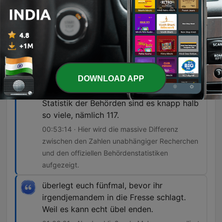
verprügeln
00:31:32 · Eine Polizistin berichtet von den
Inhalten der WhatsApp-Chats, die eine gezielte
Suche nach Opfern für Gewaltakte belegen.
Im Juli 2025 zählt das Team bundesweit
DOWNLOAD APP
bis zu diesem Zeitpunkt 203 Opfer,
darunter auch Eugenio Botnari. In der
Statistik der Behörden sind es knapp halb
so viele, nämlich 117.
00:53:14 · Hier wird die massive Differenz
zwischen den Zahlen unabhängiger Recherchen
und den offiziellen Behördenstatistiken
aufgezeigt.
überlegt euch fünfmal, bevor ihr
irgendjemandem in die Fresse schlagt.
Weil es kann echt übel enden.