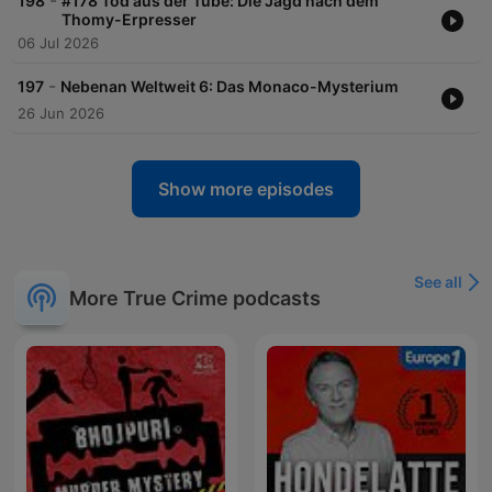
-
198
#178 Tod aus der Tube: Die Jagd nach dem
Thomy-Erpresser
06 Jul 2026
-
197
Nebenan Weltweit 6: Das Monaco-Mysterium
26 Jun 2026
Show more episodes
See all
More True Crime podcasts