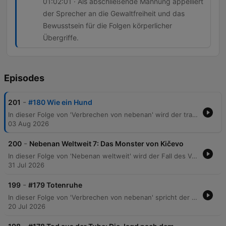
01:02:01 · Als abschließende Mahnung appelliert
der Sprecher an die Gewaltfreiheit und das
Bewusstsein für die Folgen körperlicher
Übergriffe.
Episodes
-
201
#180 Wie ein Hund
In dieser Folge von 'Verbrechen von nebenan' wird der tragische Fall von Eugenio Botnari thematisiert, der nach einem gewaltsamen Übergriff durch einen Supermarktmitarbeiter in Berlin-Lichtenberg starb. Der Bericht beschreibt Eugenios schwieriges Leben als Migrant aus Moldau und die brutale Attacke im Edeka-Markt, bei der ein Filialleiter mit Quarzhandschuhen auf ihn einschlug. Die Episode beleuchtet zudem die systematische Gewalt des Filialleiters Arne Siegfried, der Ladendiebe attackierte und dies in WhatsApp-Chats verherrlichte. Es wird die rechtliche Aufarbeitung sowie die gesellschaftspolitische Debatte um die Benennung eines Platzes nach dem Opfer diskutiert, wobei auch die Schwierigkeiten bei der statistischen Erfassung politisch motivierter rechter Gewalt thematisiert werden.
03 Aug 2026
-
200
Nebenan Weltweit 7: Das Monster von Kičevo
In dieser Folge von 'Nebenan weltweit' wird der Fall des Verschwindens und Mordes an Mitra Simianoska in Nordmazedonien besprochen. Der Journalist Vlado Taneski spielt eine zentrale Rolle bei der Aufdeckung der Tat, nachdem die Polizei zunächst keine Hinweise auf ein Verbrechen fand. Die Ermittlungen enthüllen eine Eskalation einer Mordserie in Kitschevo, bei der auch weitere Frauen zum Opfer wurden. Schließlich entlarvt sich der Journalist Vlado Taneski selbst als das „Monster von Kitschewo“, nachdem DNA-Spuren ihn mit den Morden in Verbindung brachten. Die Folge behandelt zudem das mysteriöse Ende des Täters, der nach seiner Festnahme unter ungeklärten Umständen in seiner Gefängniszelle ertrunken wurde.
31 Jul 2026
-
199
#179 Totenruhe
In dieser Folge von 'Verbrechen von nebenan' spricht der Host mit dem Bestatter Louis Bauer über die Arbeit hinter den Kulissen einer Beerdigung und die Entmystifizierung des Todes. Die Erzählung führt durch erschütternde Kriminalfälle, beginnend mit dem Verschwinden des elfjährigen Renate Böhm im Jahr 1965 in Görlitz, dessen Ermittlungen auf einen nekrophilen Täter lenkten. Zudem beleuchtet die Episode den grausamen Leichenraub in Buttenheim aus dem Jahr 1999, bei dem eine 14-Jährige entweiht wurde. Die Diskussion vertieft sich in die rechtliche Problematik, Verstorbene als 'Sache' zu behandeln, sowie in die psychologischen Auswirkungen dieser Verbrechen auf Hinterbliebene und Bestatter.
20 Jul 2026