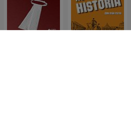
Napleiten
Noches de Historia
Matthew Cox | Inside True
Dateline NBC
Crime Podcast