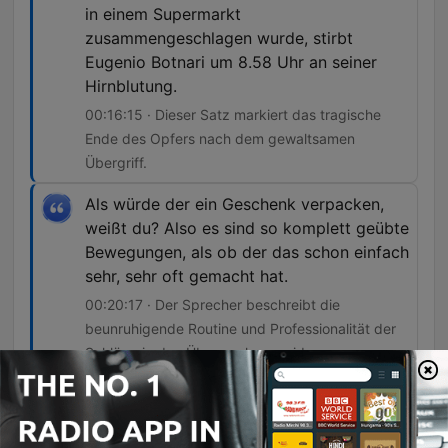
in einem Supermarkt
zusammengeschlagen wurde, stirbt
Eugenio Botnari um 8.58 Uhr an seiner
Hirnblutung.
00:16:15 · Dieser Satz markiert das tragische
Ende des Opfers nach dem gewaltsamen
Übergriff.
Als würde der ein Geschenk verpacken,
weißt du? Also es sind so komplett geübte
Bewegungen, als ob der das schon einfach
sehr, sehr oft gemacht hat.
00:20:17 · Der Sprecher beschreibt die
beunruhigende Routine und Professionalität der
Schläge in den Überwachungsvideos.
Man habe regelrecht darauf gewartet,
dass endlich mal wieder einer komme,
damit man einen Grund habe, jemanden zu