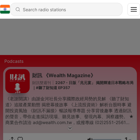
Podcasts
財訊 《Wealth Magazine》
財訊雙週刊
|
2267 - 日版「兆元宴」 揭開輝達日本戰略布局
｜#聽了財知道 EP357
《老謝開講》由謝金河社長分享國際政經局勢的見解 《聽了財知
道》追蹤產業動態 揭密幕後故事 《上流投資術》解析台股時事 避
開投資風險 《財訊不漏接》暢談報導專題 分享背後趣事 透過財訊
的聲音，帶你走進採訪現場、聽見故事、發現內幕、洞察趨勢。 ★
商業合作請洽 ad@wealth.com.tw，或撥專線 (02)2551-2561
#249。 -- Hosting provided by
SoundOn
1