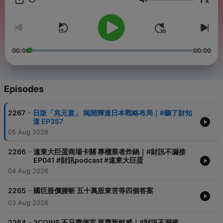
x
Volume
00:00
00:00
Episodes
-
2267
日版「兆元宴」 揭開輝達日本戰略布局｜#聽了財知
道 EP357
05 Aug 2026
-
2266
遠東大巨蛋商場卡關 專櫃業者炸鍋｜#財訊不漏接
EP041 #財訊podcast #遠東大巨蛋
04 Aug 2026
-
2265
國巨股價腰斬 五十萬股東苦等四個答案
03 Aug 2026
-
2264
3COINS 不只賣便宜 更賣新鮮感｜#財訊不漏接