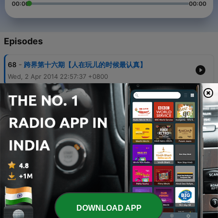
00:00
00:00
Episodes
-
68
跨界第十六期【人在玩儿的时候最认真】
Wed, 2 Apr 2014 22:57:37 +0800
-
67
杭州100越野赛！把握生命里的每一天，赋予每个呼吸
的意义！
20 Mar 2014
-
66
跨界第十九期【忙即心亡】
Sat, 5 Apr 2014 23:01:59 +0800
-
65
跨界第十七期【特约嘉宾妖妖】
Thu, 3 Apr 2014 21:14:20 +0800
-
64
跨界第三十四期【萤火虫奇妙夜】
DOWNLOAD APP
30 Apr 2014