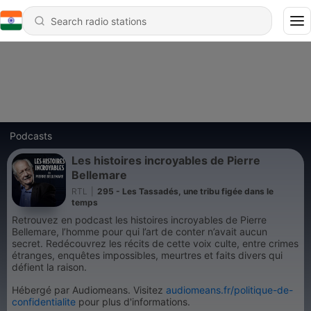
Podcasts
Les histoires incroyables de Pierre
Bellemare
RTL
|
295 - Les Tassadés, une tribu figée dans le
temps
Retrouvez en podcast les histoires incroyables de Pierre
Bellemare, l’homme pour qui l’art de conter n’avait aucun
secret. Redécouvrez les récits de cette voix culte, entre crimes
étranges, enquêtes impossibles, meurtres et faits divers qui
défient la raison.
Hébergé par Audiomeans. Visitez
audiomeans.fr/politique-de-
confidentialite
pour plus d'informations.