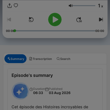
1
x
Volume
00:00
00:00
Summary
Transcription
Search
Episode's summary
Duration
Published
06:33
03 Aug 2026
Cet épisode des Histoires incroyables de