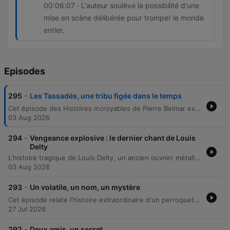
00:06:07 · L'auteur soulève la possibilité d'une
mise en scène délibérée pour tromper le monde
entier.
Episodes
-
295
Les Tassadés, une tribu figée dans le temps
Cet épisode des Histoires incroyables de Pierre Belmar explore l'un des mystères les plus fascinants de l'anthropologie moderne : l'affaire des Tasaday aux Philippines. En 1972, une expédition de journalistes et de fonctionnaires prétend découvrir une tribu vivant à l'âge de pierre au cœur de la jungle de Mindanao, ignorant toute technologie depuis dix mille ans. Le récit retrace l'ascension médiatique fulgurante de ce groupe, surnommé les paléo-hippies, jusqu'à la remise en question brutale de leur existence. Entre enjeux politiques sous la loi martiale et découvertes fortuites des années 1980, l'épisode interroge la frontière entre découverte scientifique et mystification planétaire orchestrée à des fins lucratives.
03 Aug 2026
-
294
Vengeance explosive : le dernier chant de Louis
Delty
L'histoire tragique de Louis Delty, un ancien ouvrier métallurgiste wallon dont la vie a basculé dans une spirale de vengeance et de démence. Après avoir été spolié de sa maison par sa propre mère, Madeleine, qui l'avait secrètement cédée à sa petite-fille, Delty s'est retrouvé isolé et ruiné, rejeté par le reste de sa famille. Utilisant son expertise acquise dans les arsenaux britanniques durant la Seconde Guerre mondiale, il a transformé son domicile en un véritable champ de mines composé de vingt pièges explosifs sophistiqués. L'épisode retrace la mise en place de ce plan machiavélique, de la fabrication des mécanismes artisanaux à l'installation d'engins chimiques et pyrotechniques dissimulés dans les murs et le mobilier. Le récit culmine avec l'accident fatal survenu lors de la tentative de perfectionnement de son dernier piège, révélant une fin aussi brutale que calculée.
03 Aug 2026
-
293
Un volatile, un nom, un mystère
Cet épisode relate l'histoire extraordinaire d'un perroquet gris à queue verte apparu de manière inattendue dans le quartier d'un policier à Tokyo en 2007. L'oiseau, nommé Mickey, surprend son nouveau compagnon en sifflant une comptante familiale avant de devenir une véritable attraction locale grâce à ses capacités d'imitation. Le récit prend une dimension mystérieuse lorsque l'animal commence à répéter un nom et une adresse précise. La quête de la famille Soto pour vérifier ces informations mène à une rencontre bouleversante avec la véritable propriétaire de l'oiseau, soulevant des questions fascinantes sur l'intelligence et l'instinct de cet animal égaré.
27 Jul 2026
-
292
Deux amis, un secret