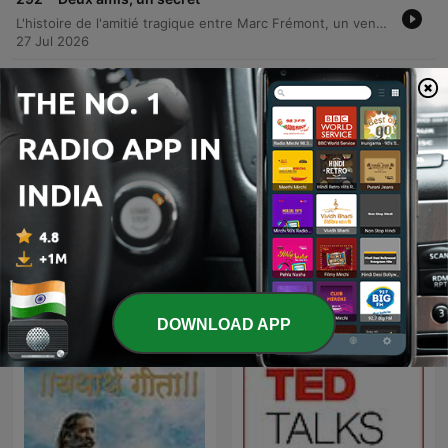
L'histoire de l'amitié tragique entre Marc Frémont, un vendeur de drogerie au double visage, et Paul Chacquin, un mécanicien de casse automobile. Ce qui commence comme une amitié sincère née du service militaire se transforme en un plan criminel audacieux pour sauver la boutique de l'employé en simulant un accident de voiture. Le récit détaille la mise en place d'une manœuvre de sauvetage orchestrée par les deux complices, surnommés Marco et Polo. Cependant, une erreur de calcul lors de l'exécution du plan transforme le sauvetage en un homicide involontaire, menant les deux hommes devant la justice et à une condamnation au bagne de l'île du Diable.
27 Jul 2026
-
291
Espionnage ou malentendu ? L'affaire Molaison
Cette histoire raconte l'aventure rocambolesque du commandant de cavalerie Charles Urbain Molléon-Ducoudray et de son épouse Garance lors d'un passage à la frontière pendant la Grande Guerre. Suite à une mésaventure dans des toilettes publiques insalubres, Madame de Coudray se retrouve suspectée d'espionnage par les autorités douanières en raison de marques mystérieuses apparues sur sa peau. L'épisode détaille l'escalade de la situation, de la fouille corporelle humiliante à l'intervention du contre-espionnage et des photographes judiciaires, jusqu'à la tentative de réparation juridique qui vire au scandale public. Une chronique sur les quiproquos entre noblesse déclinante, patriotisme exacerbé et traces d'encre indélébiles.
20 Jul 2026
Show more episodes
See all
More Society & Culture podcasts
DOWNLOAD APP