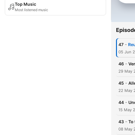
Top Music
Most listened music
Episod
-
47
Reu
05 Jun 
-
46
Ve
29 May 
-
45
All
22 May 
-
44
Und
15 May 
-
43
To 
08 May 