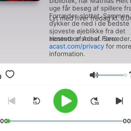
bibliotek, når Mathias Helt
uge får besøg af spillere fr
Forræder-slottet. Sammen
Lyt med hver fredag kl. 6.0
dykker de ned i de bedste
sjoveste øjeblikke fra det
seneste afsnit af Forræder
Hosted on Acast. See
acast.com/privacy
for mor
information.
Volume
:00
00