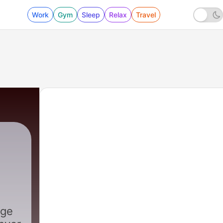
Work
Gym
Sleep
Relax
Travel
ige