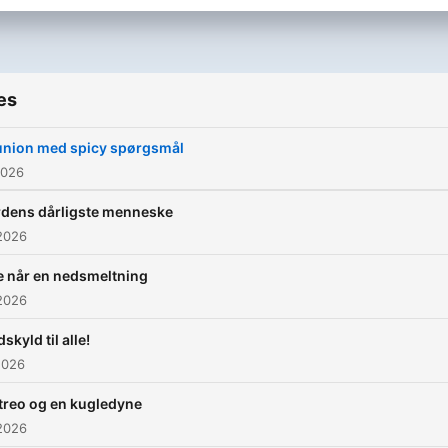
es
nion med spicy spørgsmål
2026
rdens dårligste menneske
2026
e når en nedsmeltning
2026
skyld til alle!
2026
treo og en kugledyne
2026