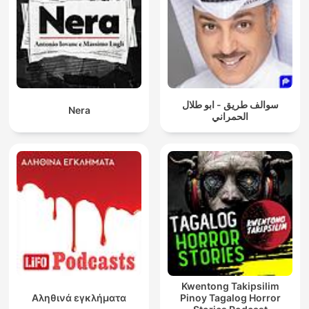
سوالف طريق - ابو طلال
Nera
الحمراني
Kwentong Takipsilim
Αληθινά εγκλήματα
Pinoy Tagalog Horror