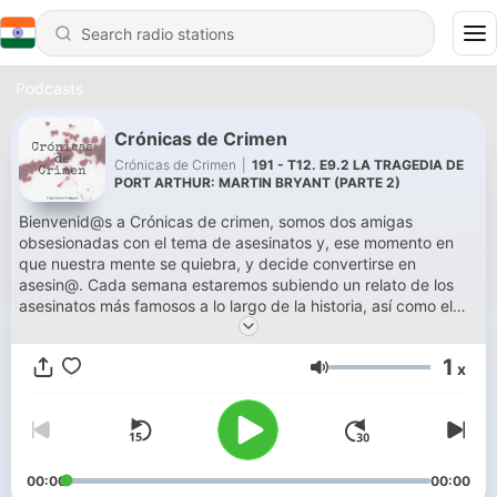
Podcasts
Crónicas de Crimen
Crónicas de Crimen
|
191 - T12. E9.2 LA TRAGEDIA DE
PORT ARTHUR: MARTIN BRYANT (PARTE 2)
Bienvenid@s a Crónicas de crimen, somos dos amigas
obsesionadas con el tema de asesinatos y, ese momento en
que nuestra mente se quiebra, y decide convertirse en
asesin@. Cada semana estaremos subiendo un relato de los
asesinatos más famosos a lo largo de la historia, así como el
perfil psicológico de los hombres y mujeres más peligrosos
registrados a lo largo de los años. Te atreves a convertirte en
1
x
un Crónico?
Volume
00:00
00:00