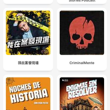
Stories Podcast
我在案發現場
CriminalMente