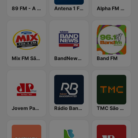
89 FM - A Rádio Rock
Antena 1 FM
Alpha FM 101.7
Mix FM São Paulo
BandNews FM - 96.9 SP
Band FM
Jovem Pan FM São Paulo
Rádio Bandeirantes
TMC São Paulo