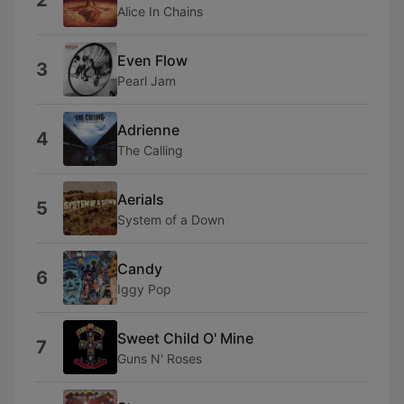
2
Alice In Chains
Even Flow
3
Pearl Jam
Adrienne
4
The Calling
Aerials
5
System of a Down
Candy
6
Iggy Pop
Sweet Child O' Mine
7
Guns N' Roses