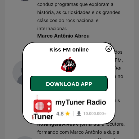
conduz programas que exploram a
história, as curiosidades e os grandes
clássicos do rock nacional e
internacional.
Marco Antônio Abreu
Conhecido carinhosamente como
Kiss FM online
"Titio",
Marco Antônio Abreu
é um dos
locutores mais tradicionais da Kiss FM,
onde comanda o programa
Alternativa
Kiss
. Além de sua atuação marcante no
DOWNLOAD APP
rádio rock, ele possui uma carreira
sólida como dublador e locutor
comercial, sendo uma das vozes mais
reconhecidas do dial paulistano.
Rosângela Alves
Rosângela Alves
é jornalista e locutora,
formando com Marco Antônio a dupla