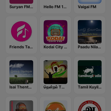
Suryan FM 93.5
Hello FM 106.4
Vaigai FM
Friends Tamil FM
Kodai City FM
Paadu Nilavae Tamil Radio
Isai Thentral Tamil Radio
தென்றல் THENDRAL
Tamil Kuyil Radio