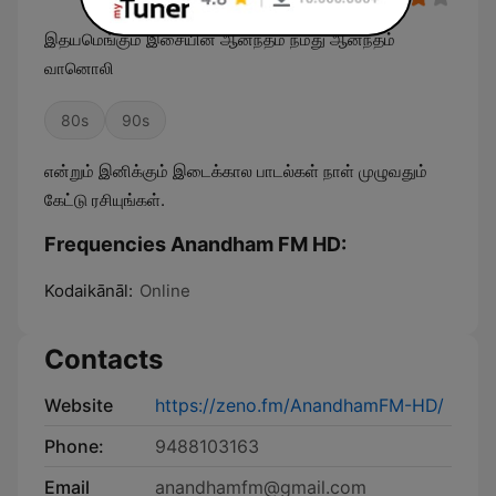
இதயமெங்கும் இசையின் ஆனந்தம் நமது ஆனந்தம்
வானொலி
80s
90s
என்றும் இனிக்கும் இடைக்கால பாடல்கள் நாள் முழுவதும்
கேட்டு ரசியுங்கள்.
Frequencies Anandham FM HD:
Kodaikānāl:
Online
Contacts
Website
https://zeno.fm/AnandhamFM-HD/
Phone:
9488103163
Email
anandhamfm@gmail.com