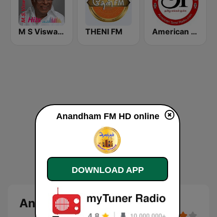
M S Viswanathan FM
THENI FM
American Tamil Radio
Anandham FM HD online
DOWNLOAD APP
Anandham FM HD