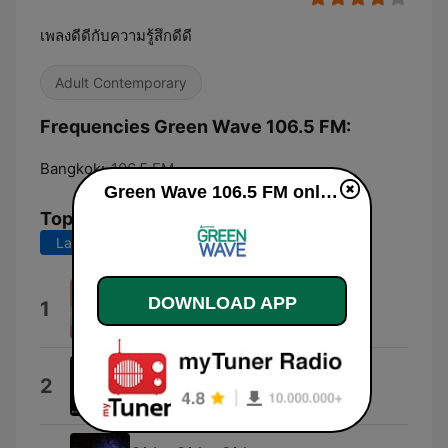
เพลงดีดีกับความรู้สึกดีดี
Adult Contemporary
Frequencies Green Wave 106.5 FM:
Bangkok:
106.5 FM
Green Wave 106.5 FM online
Top Songs
Last 7 days
Last 30 days
Dance of the Sugar Plum Fairy
DOWNLOAD APP
1
Kashido
Feeling Kooky
2
Thomas Greenberg