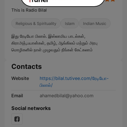
This is Radio Bilal
Religious & Spirituality
Islam
Indian Music
இது ரேடியோ பிலால். இஸ்லாமிய பாடல்கள்,
கிராஅத்,பயான்கள், தமிழ், ஆங்கிலம் மற்றும் அரபு
மொழிகளில் நாள் முழுவதும் நீங்கள் கேட்கலாம்
Contacts
Website
https://bilal.tutivee.com/ரேடியோ-
பிலால்/
Email
ahamedbilal@yahoo.com
Social networks