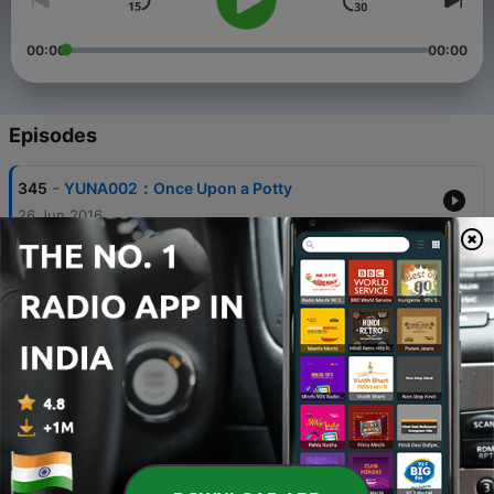
00:00
00:00
Episodes
-
345
YUNA002：Once Upon a Potty
26 Jun 2016
-
344
Yuna Story 003：The Wheels on the School Bus
30 Jun 2016
-
343
Yuna Story 004：One Fish Two Fish（英文儿童诗
歌）
03 Jul 2016
-
342
Yuna story 021：Yuna聊聊她的夏令营！
18 Jul 2017
-
341
Yuna story 013：去夏威夷之前，说一个在海边的故