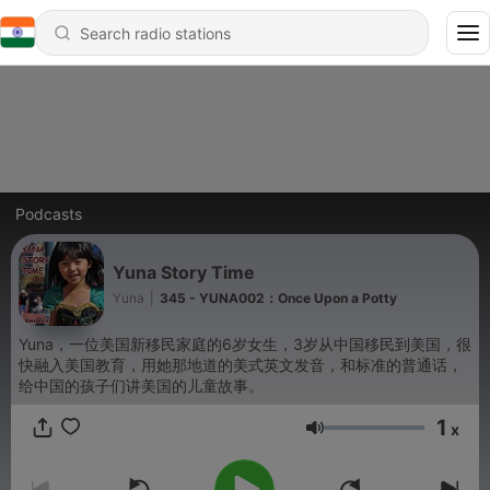
Podcasts
Yuna Story Time
Yuna
|
345 - YUNA002：Once Upon a Potty
Yuna，一位美国新移民家庭的6岁女生，3岁从中国移民到美国，很
快融入美国教育，用她那地道的美式英文发音，和标准的普通话，
给中国的孩子们讲美国的儿童故事。
1
x
Volume