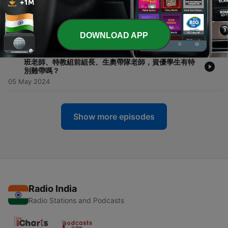
-
20
EP20 | 畢業即負債三千萬！為甚麼自己沒有做錯甚麼，
卻注定為上一代的過錯受罰？除了抱怨，我還有甚麼可
以努力的？《這輩子賺多少才夠》
12 May 2024
DOWNLOAD APP
-
19
EP19 | 你總會找到伯樂，如果你是良駒的話！建中資優
班老師、特教組前組長、生奧帶隊老師，資優學生有特
別難帶嗎？
05 May 2024
Show more episodes
Radio India
Radio Stations and Podcasts