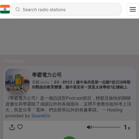
Podcasts
學霸電力公司
昱麟Jacky
|
23 - EP23｜建中為何是第一志願?從日治時期
到戰後的教育變遷，建中甚至有一度是太保學校?紅樓銘上的
賀校長究竟是何方神聖?
《學霸電力公司》是一個訪談型Podcast節目，輕鬆且愉快的聊聊
資優生與學霸除了成績以外的各個面向，這裡不會教你如何考上頂
大，而是分享「電神」們在榜單以外的有趣事蹟。 -- Hosting
provided by
SoundOn
1
x
Volume