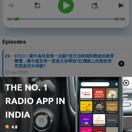
00:00
00:00
Episodes
-
23
EP23｜建中為何是第一志願?從日治時期到戰後的教育
變遷，建中甚至有一度是太保學校?紅樓銘上的賀校長
究竟是何方神聖?
22 Jun 2025
-
22
EP22 | 四肢萎縮卻選擇滑板飛向天空！不設限、不妥
協，挑戰極限並克服一切！
13 Oct 2024
-
21
EP21 | 建中校長是如何駕馭建中自由校風的？教育的本
質是讓孩子成為更好的自己，而不是成為爸媽心目中想
要的樣子。
02 Jun 2024