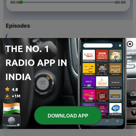
00:00
00:00
Episodes
-
5
El poder de la palabra
24 Sep 2020
-
4
El descubrimiento de la esencia de la meditación
22 Sep 2020
-
3
Primera Parte
22 Sep 2020
-
2
Prólogo
21 Sep 2020
DOWNLOAD APP
-
1
Vipassana (Trailer)
21 Sep 2020