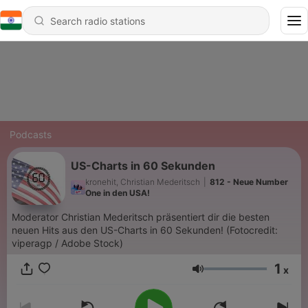
Podcasts
US-Charts in 60 Sekunden
kronehit, Christian Mederitsch
|
812 - Neue Number
One in den USA!
Moderator Christian Mederitsch präsentiert dir die besten
neuen Hits aus den US-Charts in 60 Sekunden! (Fotocredit:
viperagp / Adobe Stock)
1
x
Volume