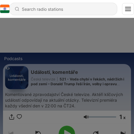
Podcasts
Události, komentáře
Česká televize
|
521 - Voda chybí v řekách, nádržích i
pod zemí – Donald Trump řeší Írán, volby i opravu
jezírka – Born, Lhoták, Zrzavý, Miler… Výstava v
Přerově
Komentované zpravodajství České televize. Aktéři klíčových
událostí odpovídají na aktuální otázky. Televizní premiéra
každy všední den v 22:00 na ČT24.
1
x
Volume