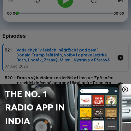
00:00
00:00
Episodes
-
521
Voda chybí v řekách, nádržích i pod zemí –
Donald Trump řeší Írán, volby i opravu jezírka –
Born, Lhoták, Zrzavý, Miler… Výstava v Přerově
07 Aug 2026
-
520
Dron s výbušninou na letišti v Lipsku – Zpřísnění
pravidel dočasné ochrany Ukrajinců – Premiéra
dokumentu Dvě deci tuše
06 Aug 2026
-
519
Když se vedro stane hrozbou – Levné potraviny:
Jak dlouho ceny vydrží? – Burčák dřív než
obvykle – Rodí se projekt soukromé orbitální
stanice
05 Aug 2026