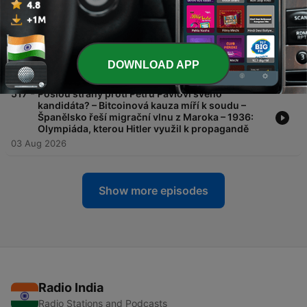
-
518
Zvládlo Španělsko migrační vlnu? – Co vedra
způsobují firmám, zaměstnancům, ekonomice –
Konec nominací do senátních a komunálních
voleb – Hledání žhářů
DOWNLOAD APP
04 Aug 2026
-
517
Pošlou strany proti Petru Pavlovi svého
kandidáta? – Bitcoinová kauza míří k soudu –
Španělsko řeší migrační vlnu z Maroka – 1936:
Olympiáda, kterou Hitler využil k propagandě
03 Aug 2026
Show more episodes
Radio India
Radio Stations and Podcasts