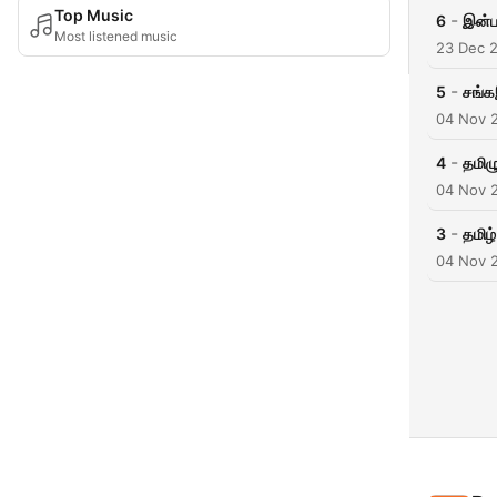
Top Music
-
6
இன்ப
Most listened music
23 Dec 
-
5
சங்க
04 Nov 
-
4
தமிழு
04 Nov 
-
3
தமிழ்
04 Nov 