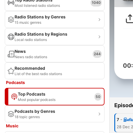
1040
Most listened radio stations
Radio Stations by Genres
15 music genres
Radio Stations by Regions
Local radio stations
News
244
News radio stations
00
Recommended
List of the best radio stations
Podcasts
Top Podcasts
50
Most popular podcasts
Episod
Podcasts by Genres
18 topic genres
-
7
இனி
Music
28 Dec 