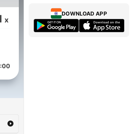
DOWNLOAD APP
1
x
:00