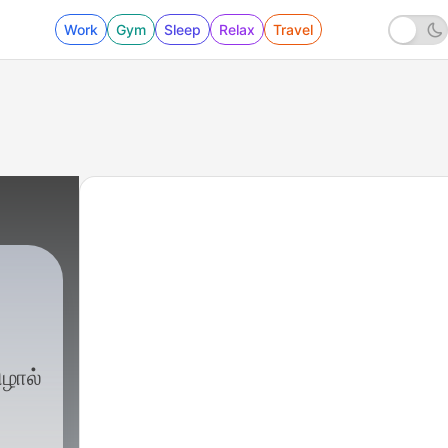
Work
Gym
Sleep
Relax
Travel
ழால்