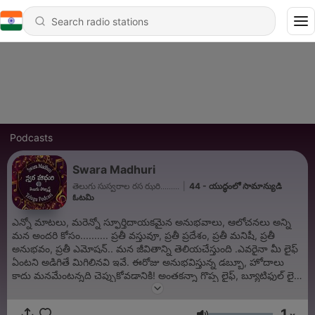
Podcasts
Swara Madhuri
తెలుగు సుస్వరాల రస ఝరి.........
|
44 - యుద్ధంలో సామాన్యుడి
ఓటమి
ఎన్నో మాటలు, మరెన్నో స్ఫూర్తిదాయకమైన అనుభవాలు, ఆలోచనలు అన్ని
మన అందరి కోసం.......... ప్రతీ వస్తువూ, ప్రతీ ప్రదేశం, ప్రతీ మనిషీ, ప్రతీ
అనుభవం, ప్రతీ ఎమోషన్.. మన జీవితాన్ని తెలియచేస్తుంది .ఎవరైనా మీ లైఫ్
ఏంటని అడిగితే మిగిలినవి ఇవే. ఈరోజు అనుభవిస్తున్న డబ్బూ, హోదాలు
కాదు మనమేంటన్నది చెప్పుకోవడానికి! అంతకన్నా గొప్ప లైఫ్, బ్యూటి‌ఫుల్ లైఫ్
మనం చూసొచ్చాం. ఒక్కసారి గుర్తు తెచ్చుకోండి. గర్వంగా ఎంతో చెప్పుకోవచ్చు..
అదీ లైఫ్ అంటే!! మన జీవితాన్ని మరొక్కసారి పలకరిద్దాం .... రండి మరి ..
1