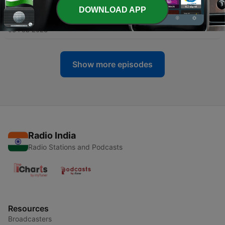
DOWNLOAD APP
-
40
చెరగని యశస్వి -కళా తపస్వి
08 Feb 2023
Show more episodes
Radio India
Radio Stations and Podcasts
Resources
Broadcasters