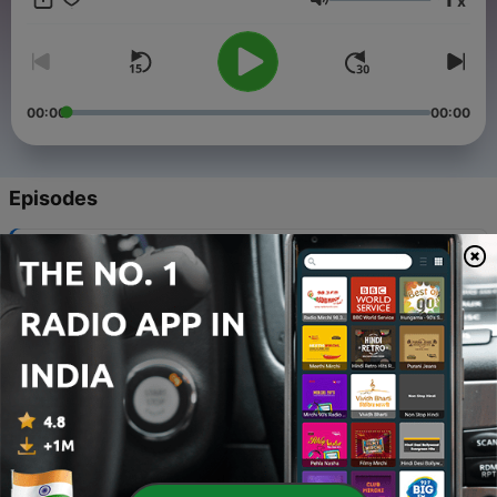
x
Volume
00:00
00:00
Episodes
-
44
యుద్ధంలో సామాన్యుడి ఓటమి
10 Apr 2026
-
43
మీరు స్టారా? -5 స్టారా ?? ఇది వింటే మీకే తెలుస్తుంది....
05 Jan 2025
-
42
ఎన్నికలు బాబోయ్ ఎన్నికలు
03 May 2024
-
41
అనుభవమే అన్ని నేర్పిస్తుంది.....
18 Feb 2024