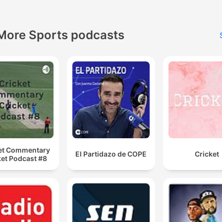
findest du alle Infos & Raba
https://linktr.ee/stammpla
More Sports podcasts
et Commentary
El Partidazo de COPE
Cricket
ket Podcast #8