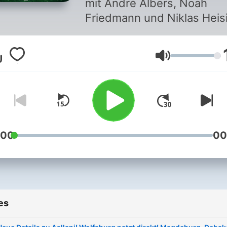
mit André Albers, Noah
Friedmann und Niklas Heis
Stammplatz erscheint jede
Tag, wirklich JEDEN Tag! W
Volume
hier zuhört, gibt beim The
Fußball immer den Ton an! Im
Fußball Podcast “Stammpla
informieren André Albers,
Noah Friedmann und Nikla
Heising launig über die
:00
00
Themen des Tages, egal o
Bundesliga, Champions
League oder WM. Sie geb
Einblicke aus den Stadien,
es
Trainingsplätzen und Kabin
die in Deutschland so nur s