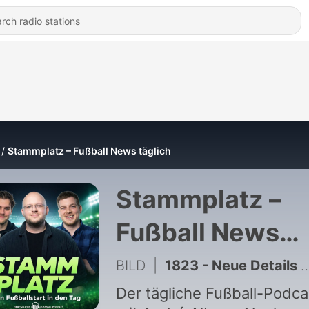
Stammplatz – Fußball News täglich
Stammplatz –
Fußball News
täglich
BILD
|
1823 - Neue Details zu Asllani! Wolfsburg patzt direkt! Magdeburg-Debakel zum Auftakt!
Der tägliche Fußball-Podca