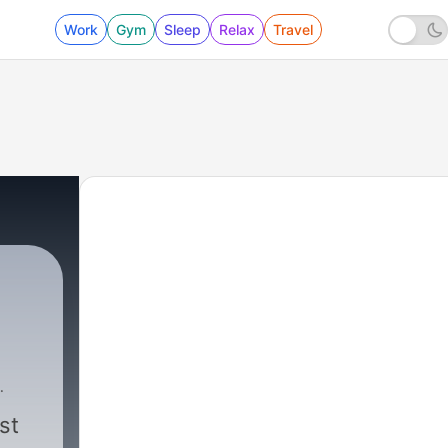
Work
Gym
Sleep
Relax
Travel
st