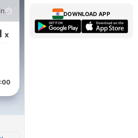
ing!
DOWNLOAD APP
n
er
1
x
ma
tz”
s
:00
b
en
en,
ie