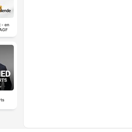
 - en
 AGF
rts