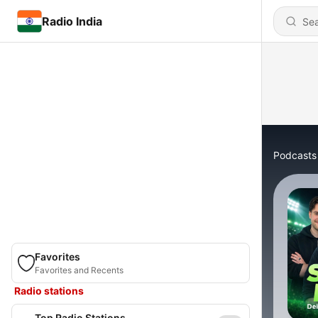
Radio India
Podcasts
Favorites
Favorites and Recents
Radio stations
Top Radio Stations