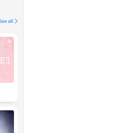
tte:
tz_podcast
See all