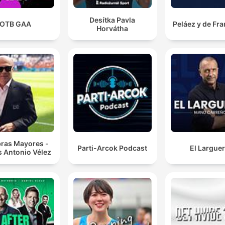
Desítka Pavla
OTB GAA
Peláez y de Fr
Horvátha
bras Mayores -
Parti-Arcok Podcast
El Largue
s Antonio Vélez