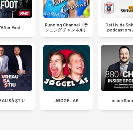
Running Channel（ラ
Det Hvide Snit
'After Foot
ンニング チャンネル）
podcast om
EAU SĂ ȘTIU
JØGGEL AS
Inside Spo