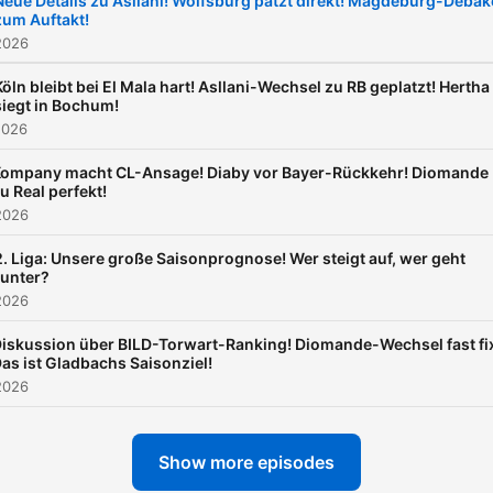
Neue Details zu Asllani! Wolfsburg patzt direkt! Magdeburg-Debak
zum Auftakt!
geben können - kompakt,
2026
spannend und hintergründi
Sie bieten dadurch die be
Köln bleibt bei El Mala hart! Asllani-Wechsel zu RB geplatzt! Hertha
siegt in Bochum!
Einblicke in die Welt des
2026
Fußballs, stellen steile Th
ompany macht CL-Ansage! Diaby vor Bayer-Rückkehr! Diomande
auf und bieten interessant
u Real perfekt!
Diskussionen zur schönst
2026
Nebensache der Welt – d
2. Liga: Unsere große Saisonprognose! Wer steigt auf, wer geht
Fußball. “Stammplatz” ist e
runter?
2026
Muss für jeden
Fußballinteressierten und
iskussion über BILD-Torwart-Ranking! Diomande-Wechsel fast fi
as ist Gladbachs Saisonziel!
genau der Start in den Tag
2026
den jeder Fan braucht! Du
möchtest mehr über unser
Show more episodes
Werbepartner erfahren? Hi