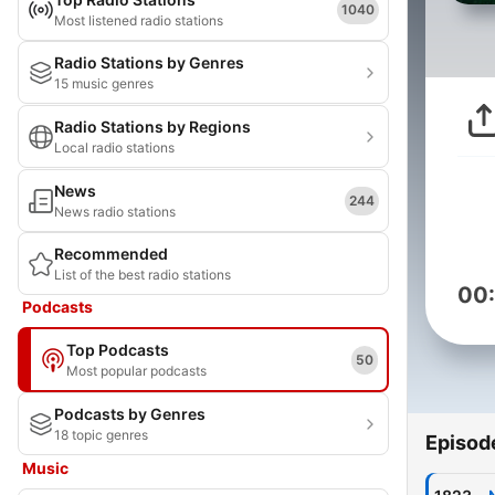
1040
Most listened radio stations
Radio Stations by Genres
15 music genres
Radio Stations by Regions
Local radio stations
News
244
News radio stations
Recommended
List of the best radio stations
00
Podcasts
Top Podcasts
50
Most popular podcasts
Podcasts by Genres
18 topic genres
Episod
Music