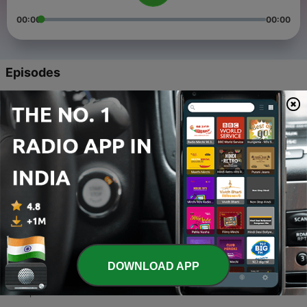
00:00
00:00
Episodes
-
4
जैन धर्म 363 पाखंड मतों पर चल रहा है! _ Sant Rampal Ji
Satsang _ SATLOK ASHRAM
16 Apr 2021
-
3
जैन धर्म में पुनर्जन्म _ Rebirth in Jainism _ Sant Rampal Ji
Satsang _ SATLOK ASHRAM
16 Apr 2021
-
2
महावीर जैन का इतिहास _ Sant Rampal Ji Satsang _ Satlok
Ashram
16 Apr 2021
-
1
आज के सभी धर्मों की उत्पत्ति आदि सनातन धर्म से हुई हैं _ Sant Rampal
DOWNLOAD APP
Ji Satsang _ SATLOK ASHRAM
16 Apr 2021