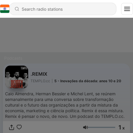
Podcasts
.REMIX
TEMPLO.cc
|
5 - Inovações da década: anos 10 e 20
Caio Almendra, Herman Bessler e Michel Lent, se reúnem
semanalmente para uma conversa sobre transformação
cultural e o futuro das organizações a partir da mistura da
economia, marketing e ciência política. Remix é essa mistura.
Remix é pensar o novo, de novo. Um podcast do TEMPLO.cc.
1
x
Volume