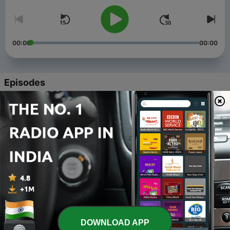
00:00
00:00
Episodes
-
5
Inovações da década: anos 10 e 20
24 Dec 2019
-
4
Produto é o Novo Marketing?
21 Nov 2019
-
3
Como Fabricar Opiniões: mídias sociais e regimes
de verdade
29 Oct 2019
-
2
O Futuro da Voz: dos negócios a nossas vidas
DOWNLOAD APP
15 Oct 2019