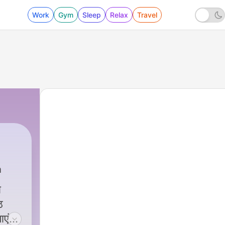
Work
Gym
Sleep
Relax
Travel
a
ा
ठ
ाएं