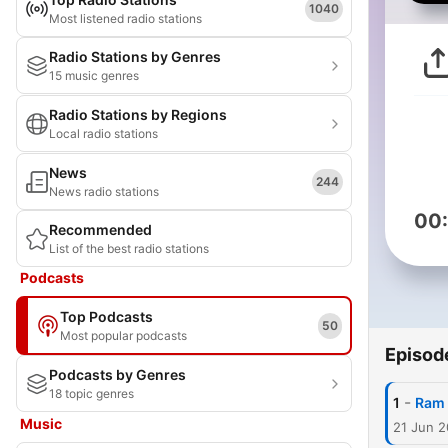
1040
Most listened radio stations
Radio Stations by Genres
15 music genres
Radio Stations by Regions
Local radio stations
News
244
News radio stations
00
Recommended
List of the best radio stations
Podcasts
Top Podcasts
50
Most popular podcasts
Episod
Podcasts by Genres
18 topic genres
-
1
Ram 
Music
21 Jun 