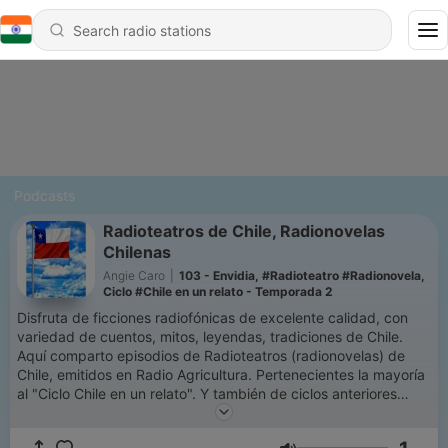
Podcasts
Radioteatros de Chile, Radionovelas
Chilenas
Angie Caro
|
103 - Envidia, #Radioteatro #Radionovela,
Ciclo #Chile en un relato - Temporada 2
Disfruta de ficciones radiofónicas de excelente calidad, con
variedad de cuentos, mitos, leyendas, tradiciones de Chile.
Aquí comparto episodios de Radioteatros (radionovelas) de
Chile, emitidos en Radio Agricultura. Pertenecientes la mayoría
al "Ciclo Chile en un relato". Y también de ciclos anteriores
como: "Cuentos de misterio", "Historias fantásticas".