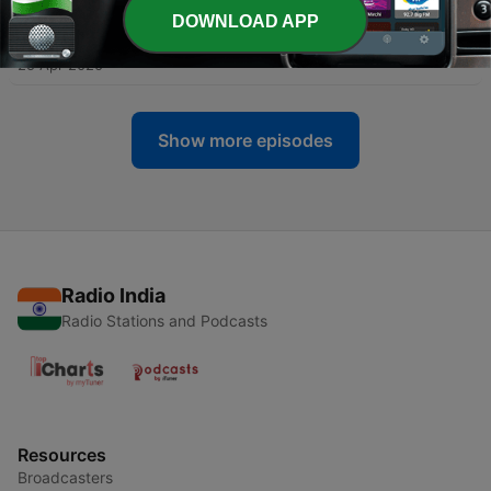
DOWNLOAD APP
-
7
RadioPop Non Stop 07 DJ Retro
25 Apr 2020
Show more episodes
Radio India
Radio Stations and Podcasts
Resources
Broadcasters