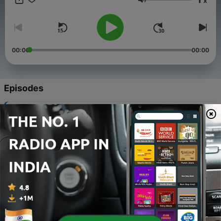
x
Volume
00:00
00:00
Episodes
-
11
IsmaelDJRetro Mix 80s 12
06 Jun 2020
-
10
RadioPop Non Stop 10 DJ Max
25 Apr 2020
-
9
RadioPop Non Stop 09 DJ Ranyel
25 Apr 2020
-
8
RadioPop Non Stop 08 DJ Ranyel
25 Apr 2020