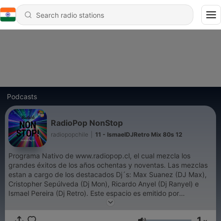
Podcasts
RadioPop NonStop
radiopopchile
|
11 - IsmaelDJRetro Mix 80s 12
Programa Nativo de www.radiopop.cl, el cual mezcla los
grandes éxitos de los años ochentas y noventas. Las mezclas
estan a cargo de los destacados Dj´s: Max Suanez (DJ Max),
Cristopher Sepúlveda (Dj Mon), Ricardo Anyel (Dj Ranyel) e
Ismael Pereira (Dj Retro). Este espacio es emitido por
radiopop.cl los días Viernes, Sábado y vísperas de días
festivos desde las 22 horas.
1