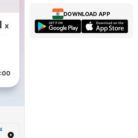
DOWNLOAD APP
1
x
:00
ೇಷ