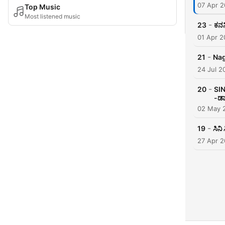
07 Apr 2
Top Music
Most listened music
-
23
ಕನನ
01 Apr 2
-
21
Nag
24 Jul 2
-
20
SIN
-ಡಾ
02 May 
-
19
ಸಿನ
27 Apr 