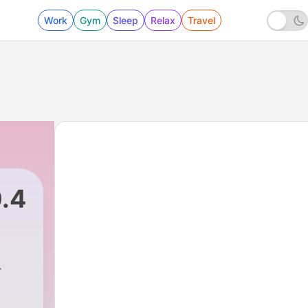
Work
Gym
Sleep
Relax
Travel
0.4