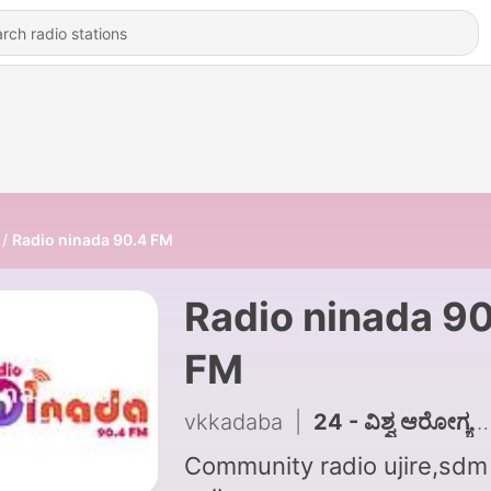
Radio ninada 90.4 FM
Radio ninada 9
FM
vkkadaba
|
24 - ವಿಶ್ವ ಆರೋಗ್ಯ ದಿನಾಚರಣೆ - ಎಸ್.ಡಿ.ಎಂ ಕಾಲೇಜಿನ ಮನಶಾಸ್ತ್ರ ವಿಭಾಗದ ವಿದ್ಯಾರ್ಥಿಗಳಿಂದ ವಿಶೇಷ ಕಾರ್ಯಕ್ರಮ
Community radio ujire,sdm