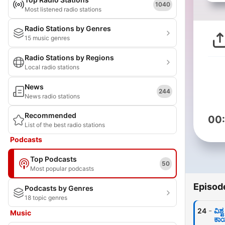
1040
Most listened radio stations
Radio Stations by Genres
15 music genres
Radio Stations by Regions
Local radio stations
News
244
News radio stations
Recommended
00
List of the best radio stations
Podcasts
Top Podcasts
50
Most popular podcasts
Episod
Podcasts by Genres
18 topic genres
-
24
ವಿಶ
Music
ಕಾರ