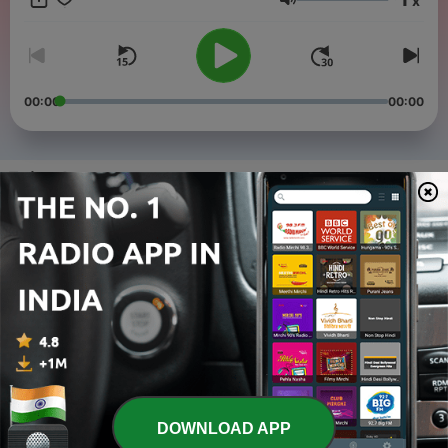
x
Volume
00:00
00:00
Episodes
-
5
Episodio 4 - Feliz cumpleaños, Mother Monster.
01 Apr 2021
-
4
Episodio 3 - Las filtraciones de “House of Gucci”
18 Mar 2021
-
3
Episodio 2 - ¿Gucci o Chromatica?
04 Mar 2021
-
2
Episodio 1 - Piloto
DOWNLOAD APP
19 Feb 2021