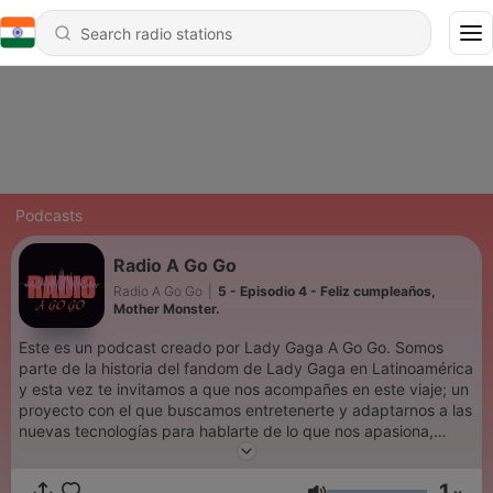
Podcasts
Radio A Go Go
Radio A Go Go
|
5 - Episodio 4 - Feliz cumpleaños,
Mother Monster.
Este es un podcast creado por Lady Gaga A Go Go. Somos
parte de la historia del fandom de Lady Gaga en Latinoamérica
y esta vez te invitamos a que nos acompañes en este viaje; un
proyecto con el que buscamos entretenerte y adaptarnos a las
nuevas tecnologías para hablarte de lo que nos apasiona,
nuestra Mother Monster
1