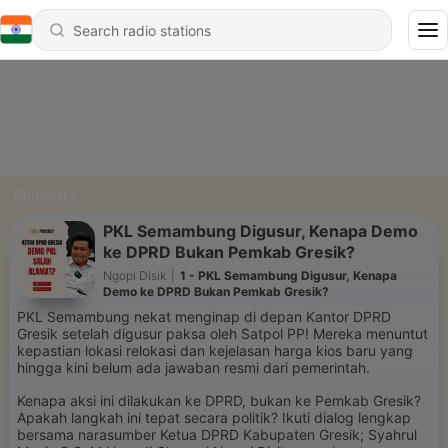
Podcasts
PKL Semambung Digusur, Kenapa Demo
ke DPRD Bukan Pemkab Gresik?
Ngopi Disik
|
1 - PKL Semambung Digusur, Kenapa
Demo ke DPRD Bukan Pemkab Gresik?
PKL Semambung nekat menginap di depan Kantor DPRD
Gresik setelah digusur paksa oleh Satpol PP! Mereka menuntut
kepastian lokasi relokasi dan kejelasan harga kios baru yang
hingga kini belum ada jawaban resmi dari pemerintah.
Kenapa aksi ini dilakukan ke DPRD, bukan ke Pemkab Gresik?
Apakah langkah ini tepat secara politik? Ikuti dialog lengkap
bersama narasumber Ketua DPRD Kabupaten Gresik; Syahrul