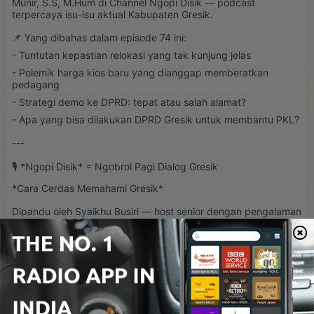
Munir, S.S, M.Hum di Channel Ngopi Disik — podcast
terpercaya isu-isu aktual Kabupaten Gresik.
📌 Yang dibahas dalam episode 74 ini:
- Tuntutan kepastian relokasi yang tak kunjung jelas
- Polemik harga kios baru yang dianggap memberatkan
pedagang
- Strategi demo ke DPRD: tepat atau salah alamat?
- Apa yang bisa dilakukan DPRD Gresik untuk membantu PKL?
---
🎙️ *Ngopi Disik* = Ngobrol Pagi Dialog Gresik
*Cara Cerdas Memahami Gresik*
Dipandu oleh Syaikhu Busiri — host senior dengan pengalaman
dialog publik bertahun-tahun.
📢 SUBSCRIBE, LIKE & SHARE agar warga Gresik terus
terinformasi!
👉
https://youtube.com/@ngopidisik
#ngopidisik #PKLGresik #DPRDGresik #SatpolPPGresik