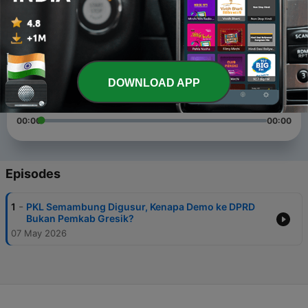
#DemoGresik #RelokasiPKL #PenggusuranPKL #BeritaGresik
#GresikHariIni #PedagangKakiLima #PKLSemambung
#BeritaTerbaru #Gresik #JawaTimur #PodcastGresik
1
x
Volume
DOWNLOAD APP
00:00
00:00
Episodes
-
1
PKL Semambung Digusur, Kenapa Demo ke DPRD
Bukan Pemkab Gresik?
07 May 2026