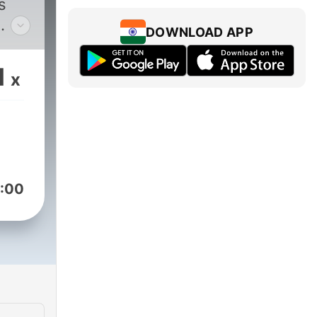
s
DOWNLOAD APP
ches
1
x
:00