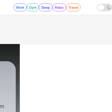
Work
Gym
Sleep
Relax
Travel
om