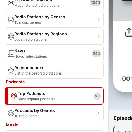
1040
Most listened radio stations
Radio Stations by Genres
15 music genres
Radio Stations by Regions
Local radio stations
News
244
News radio stations
Recommended
List of the best radio stations
00
Podcasts
Top Podcasts
50
Most popular podcasts
Podcasts by Genres
18 topic genres
Episod
Music