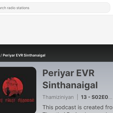
Periyar EVR Sinthanaigal
Periyar EVR
Sinthanaigal
Thamiziniyan
|
13 - S02E02 - வடநாட்டுக் கடவுள்கள்
This podcast is created fr