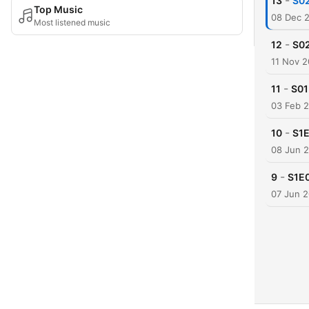
-
13
S02
Top Music
08 Dec 
Most listened music
-
12
S02
11 Nov 
-
11
S01
03 Feb 
-
10
S1E
08 Jun 
-
9
S1E0
07 Jun 