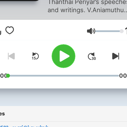
Thanthai Periyar’s speeche
and writings. V.Aniamuthu
edited and compiled all
Periyar’s writing and spee
Volume
in the book “Periyar EVR
Sinthanaigal”
:00
00
es