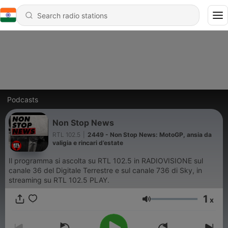
Podcasts
Non Stop News
RTL 102.5
|
2449 - Non Stop News: MotoGP, ansia da
valigia e rincari d’estate
Il programma si ascolta su RTL 102.5 in RADIOVISIONE sul
canale 36 del Digitale Terrestre e sul canale 736 di Sky, in
streaming su RTL 102.5 PLAY.
1
x
Volume