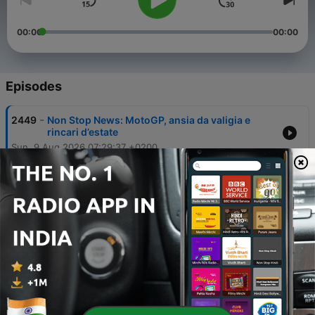
00:00
00:00
Episodes
-
2449
Non Stop News: MotoGP, ansia da valigia e
rincari d’estate
Sun, 9 Aug 2026 07:29:37 +0200
-
2448
Non Stop News: mance, staycation e tensione
Italia-Spagna
Sat, 8 Aug 2026 07:29:38 +0200
-
2447
Non Stop News: salla tradizione al ricordo di
Guccini
Fri, 7 Aug 2026 07:29:16 +0200
-
2446
Non Stop News: vacanze consapevoli, scelte di
vita e matrimoni d’estate
Thu, 6 Aug 2026 07:28:48 +0200