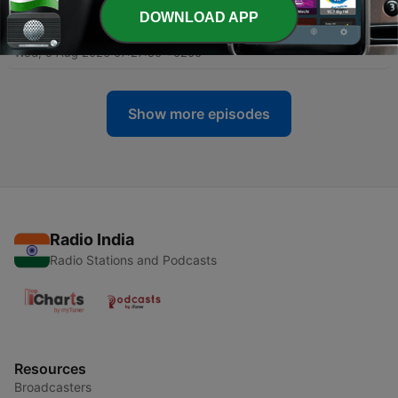
DOWNLOAD APP
-
2445
Non Stop News: truffe e vacanze, caldo e salute
Wed, 5 Aug 2026 07:27:50 +0200
Show more episodes
Radio India
Radio Stations and Podcasts
Resources
Broadcasters