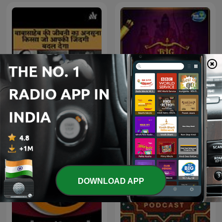
Untold Story of Dr
Big Ramayan
Babasaheb Ambedkar
DOWNLOAD APP