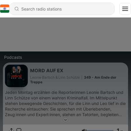
Podcasts
MORD AUF EX
Leonie Bartsch & Linn Schütze
|
349 - Am Ende der
Treppe
Jeden Montag erzählen die Reporterinnen Leonie Bartsch und
Linn Schütze von einem wahren Kriminalfall. Im Mittelpunkt
stehen bewegende Geschichten, für die Linn und Leo tief in die
Recherche eintauchen: Sie sprechen mit Überlebenden,
Zeug:innen und Expert:innen, stehen an Tatorten, begleiten
Prozesse im Gerichtssaal und arbeiten sich durch
Gerichtsurteile, Aussagen und Widersprüche. Mord auf Ex
1