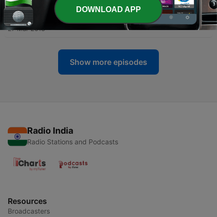
DOWNLOAD APP
-
178
Misha Tune - 25.03.18
27 Mar 2018
Show more episodes
Radio India
Radio Stations and Podcasts
Resources
Broadcasters