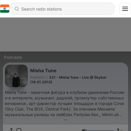
Podcasts
Misha Tune
PromoDJ
|
221 - Misha Tune - Live @ Skybar
(19.01.2013)
Misha Tune - заметная фигура в клубном движении России
и в интернете, музыкант, диджей, промоутер собственных
вечеринок, арт-директор лучших площадок в городе Сочи
(Sky Club, The BOX, Central Park). За плечами Михаила
музыкальные релизы на лейблах Particles Rec., Minim.all
Rec., Dushe Rec, авторская online и глянцевая рубрика
"Хедлайнер" о музыке и электронных музыкантах.
1