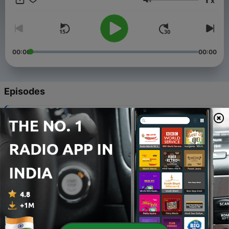
x
Volume
00:00
00:00
Episodes
-
221
Misha Tune - Live @ Skybar (19.01.2013)
20 Jan 2013
-
220
Misha Tune - Endless Dream (28.11.2011)
28 Nov 2011
-
219
Misha Tune - "X" #6 (14.04.2011)
14 Apr 2011
-
218
Misha Tune - "X" #1 (28.10.2010)
27 Oct 2010