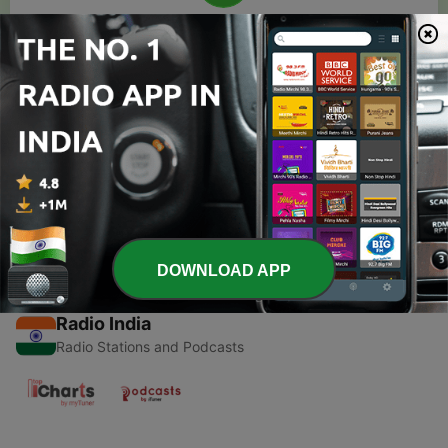
00:00
00:00
Episodes
-
1
व पु काळेंची एक भन्नाट कविता ... va. pu. kalenchi ek bhannat
kavita
26 Sep 2020
DOWNLOAD APP
Radio India
Radio Stations and Podcasts