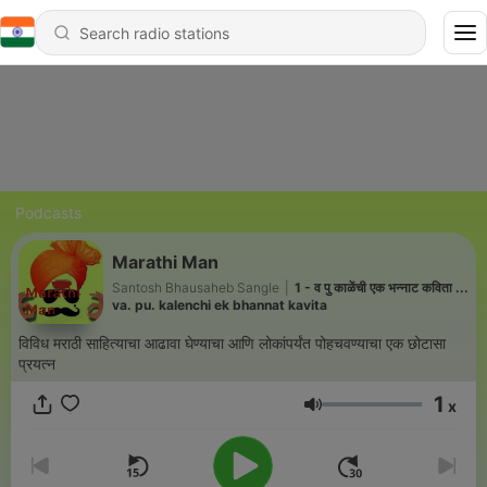
Podcasts
Marathi Man
Santosh Bhausaheb Sangle
|
1 - व पु काळेंची एक भन्नाट कविता ...
va. pu. kalenchi ek bhannat kavita
विविध मराठी साहित्याचा आढावा घेण्याचा आणि लोकांपर्यंत पोहचवण्याचा एक छोटासा
प्रयत्न
1
x
Volume