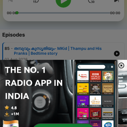
00:00
00:00
Episodes
-
85
തമ്പുവും കുസൃതിയും- MKid | Thampu and His
Pranks | Bedtime story
02 Aug 2026
-
84
തമ്പുക്കുട്ടനും മിന്നുക്കുട്ടിയും സ്കൂളിലേക്ക്! -- MKid |
Minnu | Thambu | Moral Story
26 Jul 2026
-
83
മുത്തശ്ശിയെ സഹായിച്ച മിന്നു! - MKid | Minnu |
Moral Story
19 Jul 2026
-
82
അങ്ങനെ മഴവില്ലുണ്ടായി | Bedtime Story for Kids
12 Jul 2026