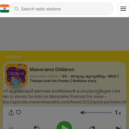
Podcasts
Manorama Children
Manorama Online
|
85 - തമ്പുവും കുസൃതിയും- MKid |
Thampu and His Pranks | Bedtime story
ഇനി കുട്ടിക്കഥകൾ മനോരമ ഓൺലൈൻ പോഡ്‌കാസ്റ്റിലൂടെ Lets
listen to stories for kids on Manorama Podcast For more -
https://specials.manoramaonline.com/News/2023/podcast/index.htm
1
x
Volume