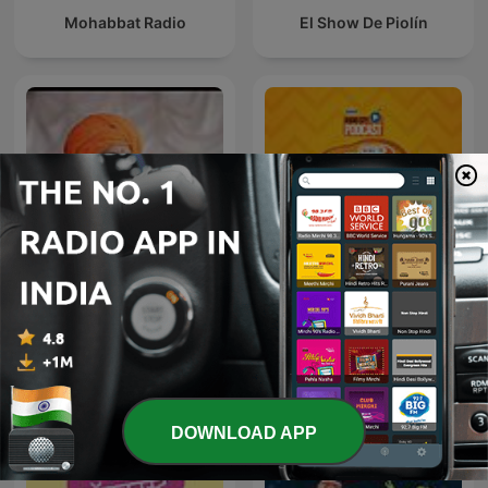
Mohabbat Radio
El Show De Piolín
Joke Studio - Kishore
इंदुरीकर महाराज
Kaka
DOWNLOAD APP