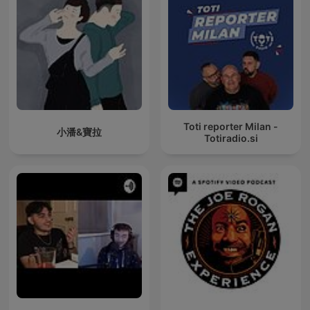
Toti reporter Milan -
小潘&寶拉
Totiradio.si