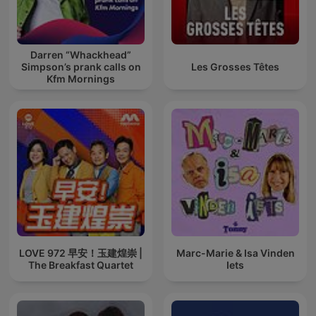
Darren “Whackhead”
Simpson’s prank calls on
Les Grosses Têtes
Kfm Mornings
LOVE 972 早安！玉建煌崇 |
Marc-Marie & Isa Vinden
The Breakfast Quartet
Iets