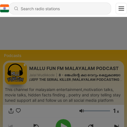
Podcasts
MALLU FUN FM MALAYALAM PODCAST
Jalal Mudikkode
|
8 - ജെഫ്‌ന്റെ കഥ വെറും കെട്ടുകഥയോ
/JEFF THE SERIAL KILLER /MALAYALAM PODCASTING /
MALLU FUN FM
This channel for malayalam entertainment,motivation talks,
movie talks, hidden facts finding , poetry and story telling stay
tuned support all and follow us on all social media platform
1
x
Volume