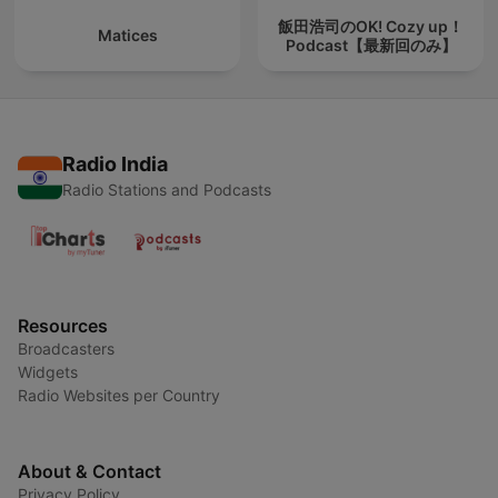
飯田浩司のOK! Cozy up！
Matices
Podcast【最新回のみ】
Radio India
Radio Stations and Podcasts
Resources
Broadcasters
Widgets
Radio Websites per Country
About & Contact
Privacy Policy