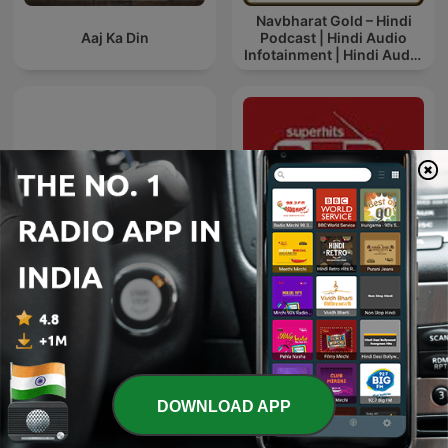
Navbharat Gold – Hindi
Aaj Ka Din
Podcast | Hindi Audio
Infotainment | Hindi Audio
News
Red FM Coronavirus -
TECH IN KANNADA
#CareKaroNa
DOWNLOAD APP