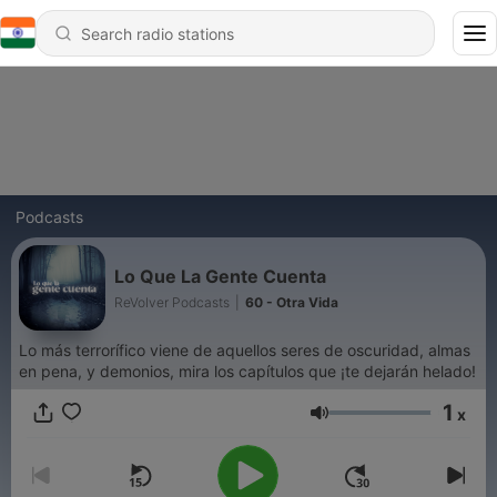
Podcasts
Lo Que La Gente Cuenta
ReVolver Podcasts
|
60 - Otra Vida
Lo más terrorífico viene de aquellos seres de oscuridad, almas
en pena, y demonios, mira los capítulos que ¡te dejarán helado!
1
x
Volume