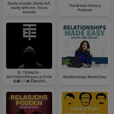
Study sounds, Study lofi,
The British History
study with me , focus
Podcast
sounds
EL TEMACH -
MOTIVACIÓN para el GYM
Relationships Made Easy
💪🏼🏋🏻‍♀🔱 💥MODO
GUERRA💥