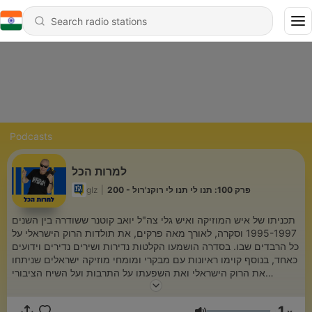
Podcasts
למרות הכל
glz
|
200 - פרק 100: תנו לי תנו לי רוקנ'רול
תכניתו של איש המוזיקה ואיש גלי צה"ל יואב קוטנר ששודרה בין השנים
1995-1997 וסקרה, לאורך מאה פרקים, את תולדות הרוק הישראלי על
כל הרבדים שבו. בסדרה הושמעו הקלטות נדירות ושירים נדירים וידועים
כאחד, בנוסף קוימו ראיונות עם מבקרי ומומחי מוזיקה ישראלים שניתחו
את הרוק הישראלי ואת השפעתו על התרבות ועל השיח הציבורי
הישראלי. מאה הפרקים של הסדרה מספקים מבט כוללני וייחודי על
תולדות הרוק בארץ ומסבירים את השפעתו על הישראליות.
1