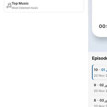
Top Music
Most listened music
00
Episod
-
0
10
20 Nov 
-
02
9
20 Nov 
-
03
8
20 Nov 