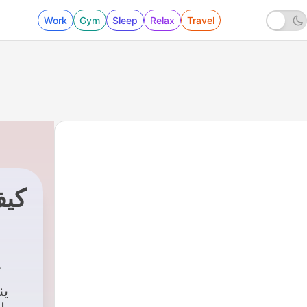
Work
Gym
Sleep
Relax
Travel
كيف
ين