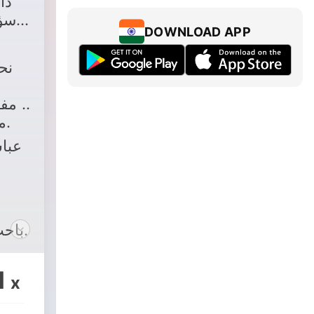
دا
سؤا
DOWNLOAD APP
نح
ومفك
مدنية في ظل المقاصد الشرعية.
عباس
باحث وعامل بجامعة دوك الأمريكية.
1
x