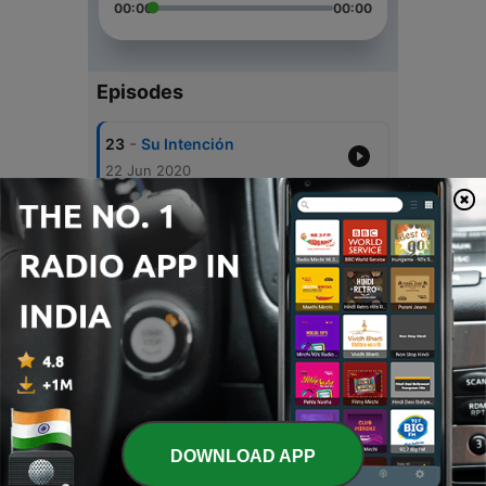
00:00
00:00
Episodes
-
23
Su Intención
22 Jun 2020
-
22
Su Súplica
21 Jun 2020
-
21
Su Entrega
20 Jun 2020
-
20
Su Argumento
19 Jun 2020
-
19
Su Limpieza
18 Jun 2020
DOWNLOAD APP