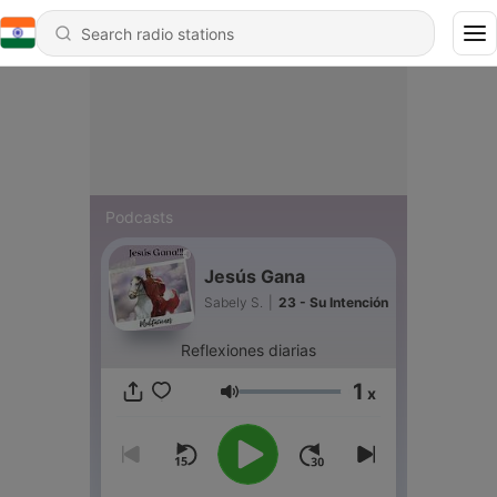
Podcasts
Jesús Gana
Sabely S.
|
23 - Su Intención
Reflexiones diarias
1
x
Volume