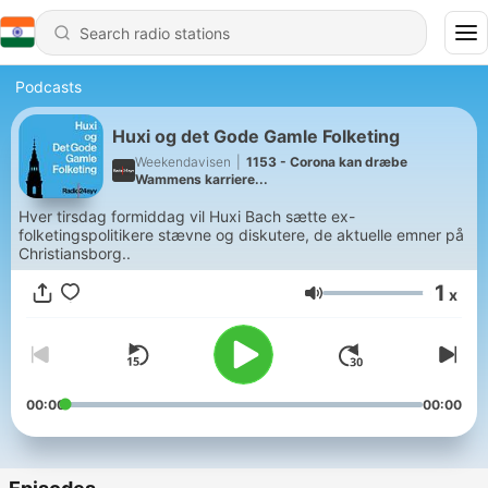
Podcasts
Huxi og det Gode Gamle Folketing
Weekendavisen
|
1153 - Corona kan dræbe
Wammens karriere...
Hver tirsdag formiddag vil Huxi Bach sætte ex-
folketingspolitikere stævne og diskutere, de aktuelle emner på
Christiansborg..
1
x
Volume
00:00
00:00