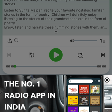
stories.
Listen to Sunita Malpani recite your favorite nostalgic familiar
stories in the form of poetry! Children will definitely enjoy
listening to the stories of their grandmother's era in the form of
poetry.
Enjoy, listen and narrate these humming stories with them, and
get lost in your childhood.
1
x
Volume
00:00
00:00
Episodes
-
18
बीरबल की होशियारी और आगरा के कौए | Birbal Ki Hoshiyari aur
Agra ke Kauuae
04 May 2023