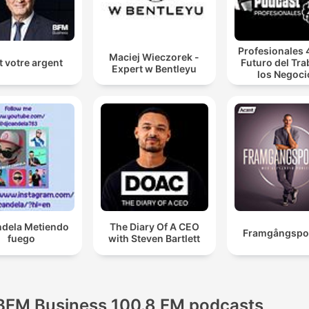
Profesionales 4
Maciej Wieczorek -
t votre argent
Futuro del Tra
Expert w Bentleyu
los Negoci
ndela Metiendo
The Diary Of A CEO
Framgångspo
fuego
with Steven Bartlett
BFM Business 100.8 FM podcasts