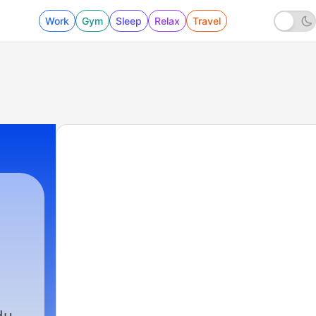
Work
Gym
Sleep
Relax
Travel