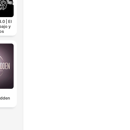
.0 | El
bajo y
os
dden