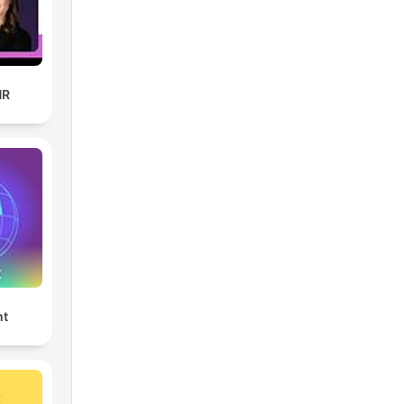
HR
nt