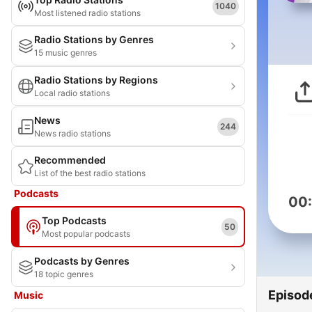
1040
Most listened radio stations
Radio Stations by Genres
15 music genres
Radio Stations by Regions
Local radio stations
News
244
News radio stations
Recommended
List of the best radio stations
Podcasts
00
Top Podcasts
50
Most popular podcasts
Podcasts by Genres
18 topic genres
Episod
Music