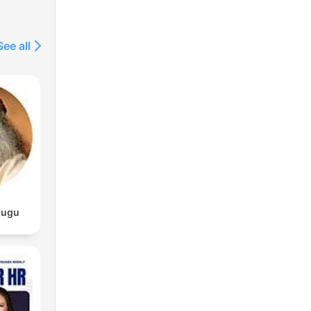
See all
lugu