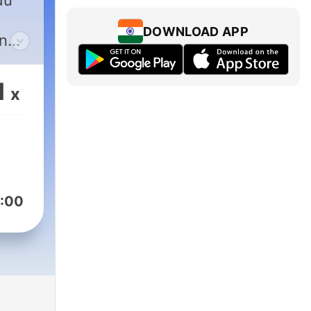
du
DOWNLOAD APP
en
mie.
1
x
 à
st
ur
:00
ut
actu
iller