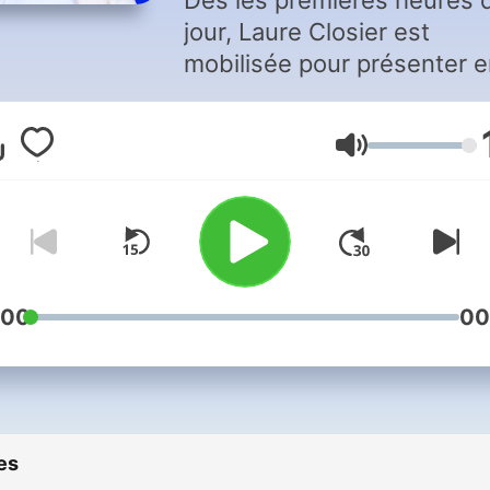
Dès les premières heures 
jour, Laure Closier est
mobilisée pour présenter 
direct le plus grand show
matinal consacré à l'écono
Volume
Du lundi au vendredi de 6h
9h : grands patrons,
responsables politiques,
managers en pointe, elle e
tous les matins en direct à
l'antenne pour décrypter le
:00
00
stratégie ou commenter
l'actualité. Good Morning
Business, la garantie de to
savoir, tout connaître sur l'
es
business avant d'aller trava