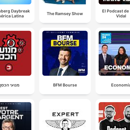
berg Daybreak
El Podcast de
The Ramsey Show
érica Latina
Vidal
מנועי הכסף
BFM Bourse
Economí