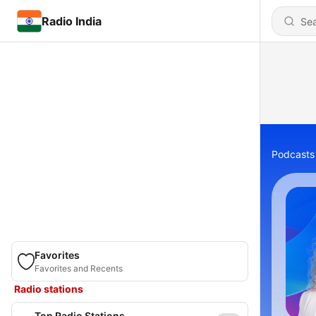
Radio India
Podcasts
Favorites
Favorites and Recents
Radio stations
Top Radio Stations