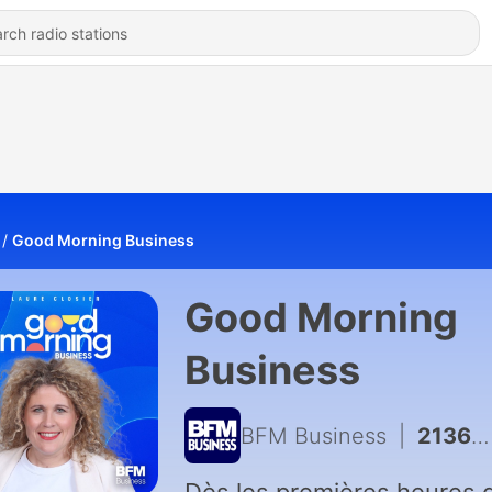
Good Morning Business
Good Morning
Business
BFM Business
|
21365 - L'intégrale de Good Morning Business du jeudi 6 août