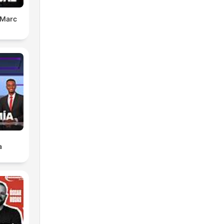
 Marc
a