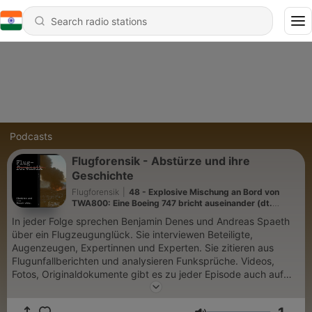
Podcasts
Flugforensik - Abstürze und ihre
Geschichte
Flugforensik
|
48 - Explosive Mischung an Bord von
TWA800: Eine Boeing 747 bricht auseinander (dt.
Übersetzungen)
In jeder Folge sprechen Benjamin Denes und Andreas Spaeth
über ein Flugzeugunglück. Sie interviewen Beteiligte,
Augenzeugen, Expertinnen und Experten. Sie zitieren aus
Flugunfallberichten und analysieren Funksprüche. Videos,
Fotos, Originaldokumente gibt es zu jeder Episode auch auf
flugforensik.de.