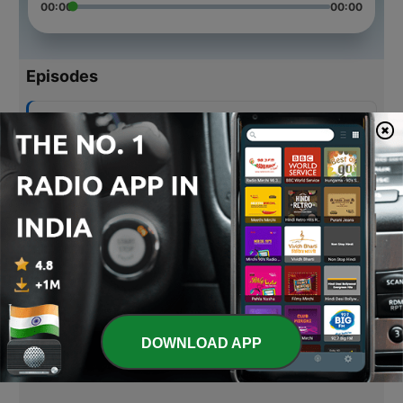
00:00
00:00
Episodes
-
5
রাজা হলেন সুরথ / সুদেষ্ণা ঘোষ
16 Sep 2020
-
4
ইচ্ছাপূরণ / রবীন্দ্রনাথ ঠাকুর
07 Aug 2020
-
3
বজ্রপাতের সতর্কীকরণ ২০২০
21 Jul 2020
-
2
ভোজন দক্ষিণ
16 Jul 2020
DOWNLOAD APP
-
1
নির্ঝরের স্বপ্নভঙ্গ / রবীন্দ্রনাথ ঠাকুর
16 Jul 2020