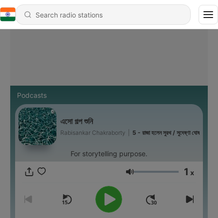
Podcasts
এসো গল্প শুনি
Rabisankar Chakraborty
|
5 - রাজা হলেন সুরথ / সুদেষ্ণা ঘোষ
For storytelling purpose.
1
x
Volume