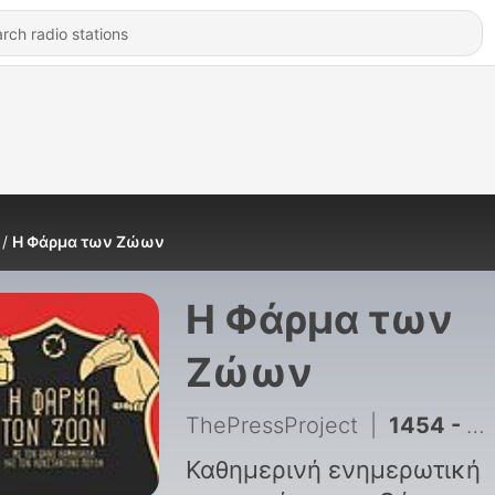
Η Φάρμα των Ζώων
Η Φάρμα των
Ζώων
ThePressProject
|
1454 - ΦΑΡΜΑ ΤΩΝ ΖΩΩΝ - 10/7/2026: Α.Τ Ομόνοιας, Μαρφίν, Άργος, Ακρίβεια, ΣΥΡΙΖΑ
Καθημερινή ενημερωτική