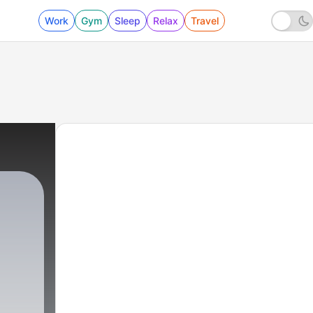
Work
Gym
Sleep
Relax
Travel