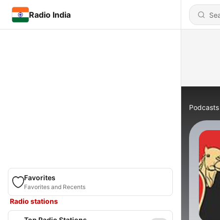
Radio India
Podcasts
Favorites
Favorites and Recents
Radio stations
Top Radio Stations