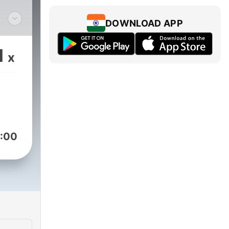
DOWNLOAD APP
 την
1
x
α
project.gr/
:00