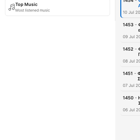
-
1454
Top Music
Most listened music
10 Jul 2
-
1453
09 Jul 2
-
1452
08 Jul 2
-
1451
Φ
Σ
07 Jul 2
-
1450
06 Jul 2