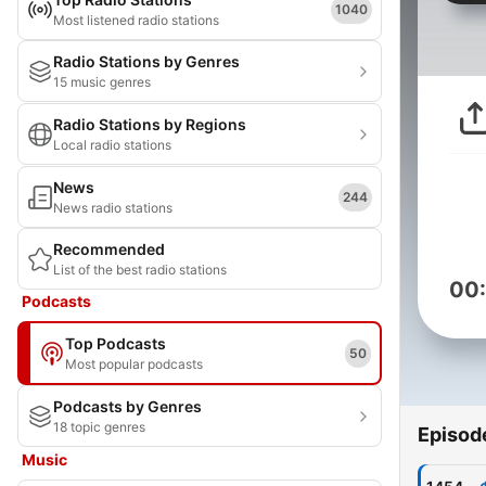
1040
Most listened radio stations
Radio Stations by Genres
15 music genres
Radio Stations by Regions
Local radio stations
News
244
News radio stations
Recommended
List of the best radio stations
00
Podcasts
Top Podcasts
50
Most popular podcasts
Podcasts by Genres
18 topic genres
Episod
Music