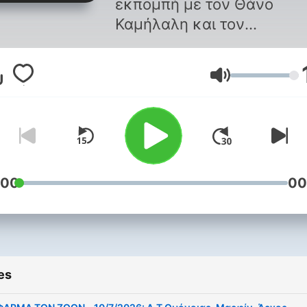
εκπομπή με τον Θάνο
Καμήλαλη και τον
Κωνσταντίνο Πουλή.
Μπορείτε να υποστηρίξετε
Volume
ανεξάρτητη δημοσιογραφί
του TPP με ένα κλικ εδώ:
https://community.thepress
:00
00
es