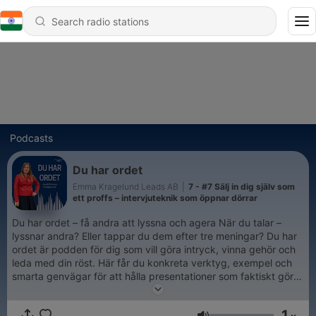
Podcasts
Du har ordet
Emma Kragelund Leads AB
|
7 - #7 Sälj in dig själv som
ett proffs – intervjuteknik som öppnar dörrar
Du har ordet – få andra att lyssna och agera När du talar –
lyssnar andra? Eller tappar du dem efter tre meningar? Du har
ordet är podden för dig som vill göra intryck, vinna gehör och
leda med din röst. Här får du konkreta verktyg, exempel och
smarta genvägar för att hålla presentationer som faktiskt gör
skillnad – på jobbet, i möten, i säljpitchar eller i karriären. 🎯
Oavsett om du är ny i arbetslivet eller van att presentera – du
1