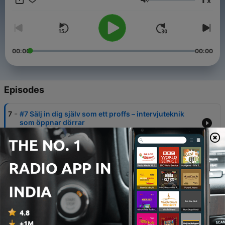
x
kommer lära dig hur du kommunicerar så att andra lyssnar.
Volume
Och agerar. Med Emma Kragelund – coach, kursledare och
expert på presentationsteknik för arbetslivet
00:00
00:00
Episodes
-
7
#7 Sälj in dig själv som ett proffs – intervjuteknik
som öppnar dörrar
01 Jun 2026
-
6
#6: Du har inte ett informationsproblem – du har ett
ansvarproblem
04 May 2026
-
5
#5 När allt känns tungt – avsnittet för dig som
kämpar
27 Nov 2025