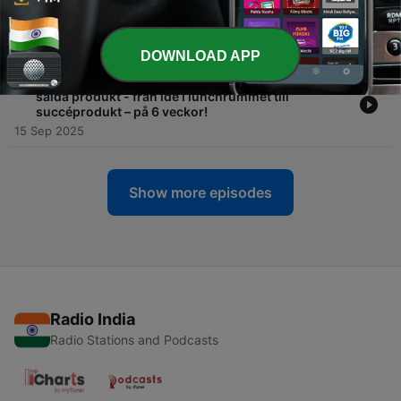
-
4
#4 Så säljer du in dig själv – oavsett vad du har
pluggat
26 Nov 2025
DOWNLOAD APP
-
3
Hur två praktikanter bidrog till företagets mest
sålda produkt - från idé i lunchrummet till
succéprodukt – på 6 veckor!
15 Sep 2025
Show more episodes
Radio India
Radio Stations and Podcasts