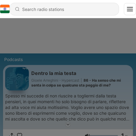
Podcasts
Dentro la mia testa
Gioele Arreghini - Hypercast
|
86 - Ha senso che mi
senta in colpa se qualcuno sta peggio di me?
Spesso mi succede di non riuscire a togliermi dalla testa
pensieri, in quei momenti ho solo bisogno di parlare, riflettere
ad alta voce mi aiuta moltissimo. Voglio avere uno spazio dove
sono libero di esprimermi come voglio, dove so che qualcuno
mi ascolta e dove so che quello che dico può in qualche modo
aiutare qualcuno, che sia per capire come affrontare un
problema o per pura compagnia. A volte abbiamo
1