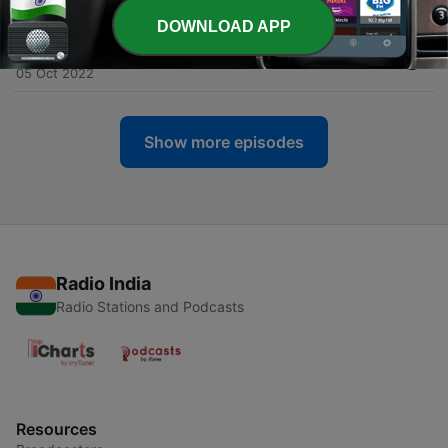
12 Oct 2022
DOWNLOAD APP
-
3
#2 - Chris Silvester – Mijn vader is een moordenaar
05 Oct 2022
Show more episodes
Radio India
Radio Stations and Podcasts
Resources