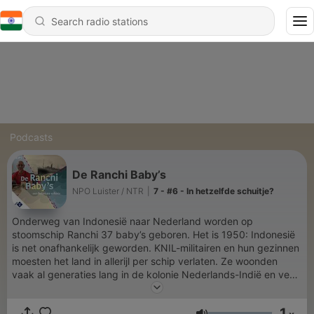
Podcasts
De Ranchi Baby’s
NPO Luister / NTR
|
7 - #6 - In hetzelfde schuitje?
Onderweg van Indonesië naar Nederland worden op
stoomschip Ranchi 37 baby’s geboren. Het is 1950: Indonesië
is net onafhankelijk geworden. KNIL-militairen en hun gezinnen
moesten het land in allerijl per schip verlaten. Ze woonden
vaak al generaties lang in de kolonie Nederlands-Indië en veel
van hen waren nooit in Nederland geweest. In de podcast De
Ranchi Baby’s – een koloniale erfenis spoort Joost Wilgenhof
1