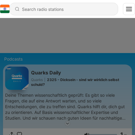
Podcasts
Quarks Daily
Quarks
|
2325 - Dicksein - sind wir wirklich selbst
schuld?
Deine Themen wissenschaftlich geprüft: Es gibt so viele
Fragen, die auf eine Antwort warten, und so viele
Entscheidungen, die zu treffen sind. Quarks hilft dir, dich gut
zu orientieren. Auf Basis wissenschaftlicher Expertise und
Studien. Und wir schauen nach guten Ideen für nachhaltige
Lösungen. Quarks – gemacht mit Hirn, Herz und deinem
Rundfunkbeitrag!
1