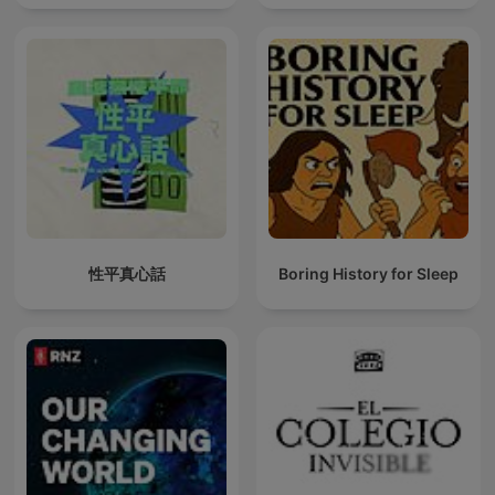
性平真心話
Boring History for Sleep