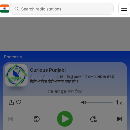
Podcasts
Curious Punjabi
Curious Punjabi
|
15 - ਕਿਉਂ ਅਜਾਦੀ ਤੋਂ ਬਾਅਦ INDIA 565
ਹਿਸਿਆਂ ਵਿਚ ਵੰਡੀਆਂ ਜਾਨ ਵਾਲਾ ਸੀ ?
ਹਰ ਰੋਜ਼ ਕੁਝ ਨਵਾਂ ਸਿੱਖੋ
1
x
Volume