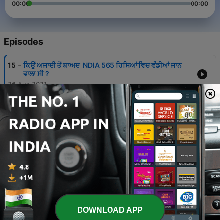
00:00
00:00
Episodes
-
15
ਕਿਉਂ ਅਜਾਦੀ ਤੋਂ ਬਾਅਦ INDIA 565 ਹਿਸਿਆਂ ਵਿਚ ਵੰਡੀਆਂ ਜਾਨ
ਵਾਲਾ ਸੀ ?
26 Aug 2021
-
14
Cyclone ਕਿਵੇਂ ਬੰਨਦੇ ਹਨ | Cyclone Tauktae in India
26 Aug 2021
-
13
Delete ਕਰਣ ਤੋਂ ਬਾਅਦ ਫੋਟੋਆਂ ਕਿਥੇ ਜਾਂਦੀਆਂ ਹਨ
26 Aug 2021
-
12
Delta Plus ਕੋਰੋਨਾ ਦਾ ਨਵਾਂ ਰੂਪ
26 Aug 2021
-
11
Mansa Musa - ਦੁਨੀਆ ਦਾ ਅੱਜ ਤੱਕ ਦਾ ਸਬਤੋਂ ਅਮੀਰ ਬੰਦਾ
DOWNLOAD APP
26 Aug 2021